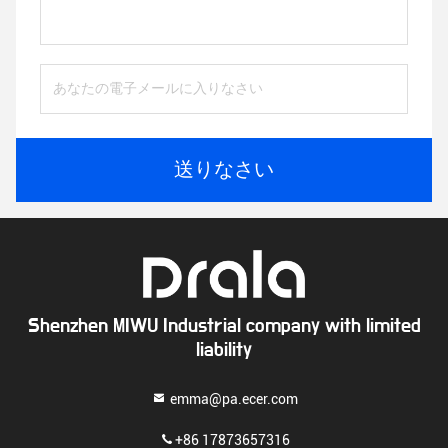
送りなさい
Shenzhen MIWU Industrial company with limited
liability
emma@pa.ecer.com
+86 17873657316